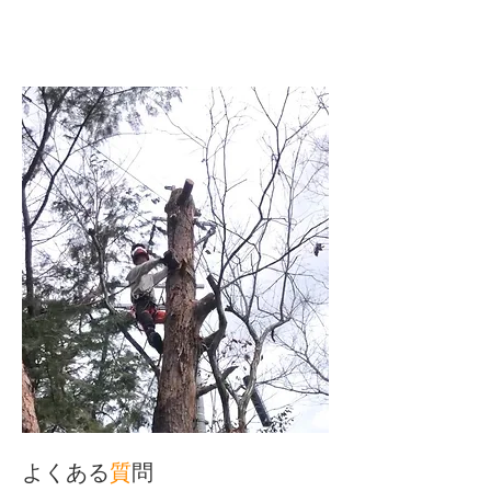
​よくある
質
問