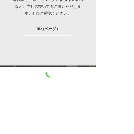
など、当社の技術力をご覧いただけま
す。ぜひご確認ください。
Blogページ
ワールドサービスについて
どんな高木や巨木、曲がり木でも、家
屋などに損傷を与えることなく安全に
枝打ちや伐倒を行います。作業にはロ