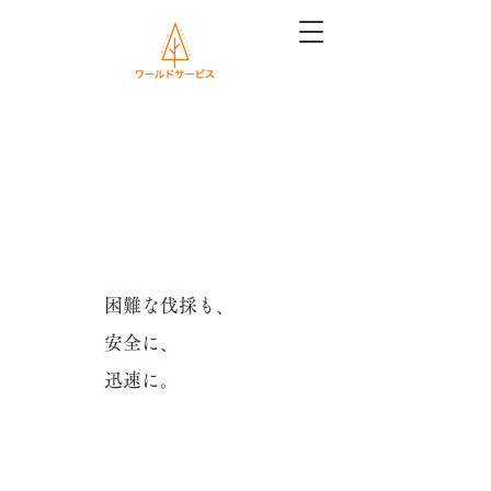
困難な伐採も、
安全に、
迅速に。